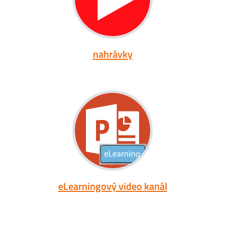
nahrávky
eLearningový video kanál