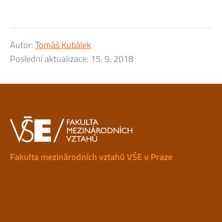
Autor:
Tomáš Kubálek
Poslední aktualizace:
15. 9. 2018
Fakulta mezinárodních vztahů VŠE v Praze