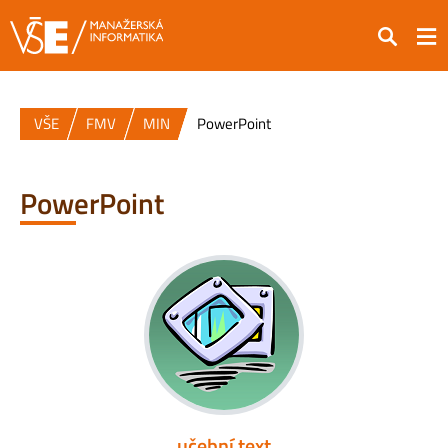
Hledat
VŠE
FMV
MIN
PowerPoint
PowerPoint
učební text