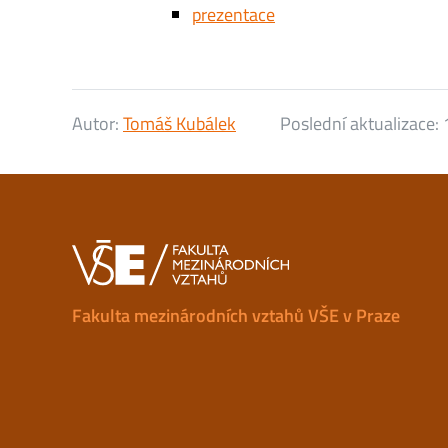
prezentace
Autor:
Tomáš Kubálek
Poslední aktualizace:
Fakulta mezinárodních vztahů VŠE v Praze