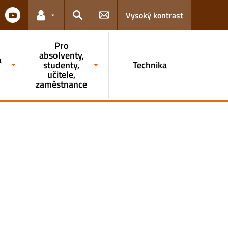
Vysoký kontrast
Odkazy pro uživatele
Hledat
Pro
absolventy,
a
studenty,
Technika
učitele,
zaměstnance