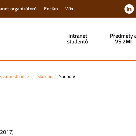
ranet organizátorů
Encián
Wix
Intranet
Předměty 
studentů
VS 2MI
le, zaměstnance
Školení
Soubory
 2017)